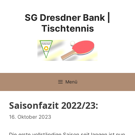
Zum
Inhalt
SG Dresdner Bank |
springen
Tischtennis
Menü
Saisonfazit 2022/23:
16. Oktober 2023
Die erste vollständige Saison seit langen ist nun