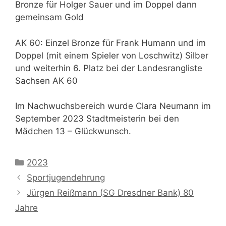
Bronze für Holger Sauer und im Doppel dann
gemeinsam Gold
AK 60: Einzel Bronze für Frank Humann und im
Doppel (mit einem Spieler von Loschwitz) Silber
und weiterhin 6. Platz bei der Landesrangliste
Sachsen AK 60
Im Nachwuchsbereich wurde Clara Neumann im
September 2023 Stadtmeisterin bei den
Mädchen 13 – Glückwunsch.
Kategorien
2023
Sportjugendehrung
Jürgen Reißmann (SG Dresdner Bank) 80
Jahre