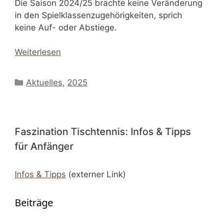
Die Saison 2024/25 brachte keine Veränderung
in den Spielklassenzugehörigkeiten, sprich
keine Auf- oder Abstiege.
Weiterlesen
Kategorien
Aktuelles
,
2025
Faszination Tischtennis: Infos & Tipps
für Anfänger
Infos & Tipps
(externer Link)
Beiträge